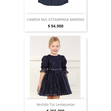
CAMISA M/L ESTAMPADA MARINO
Precio
$ 94.900
Vestido Tul Lentejuelas
Precio