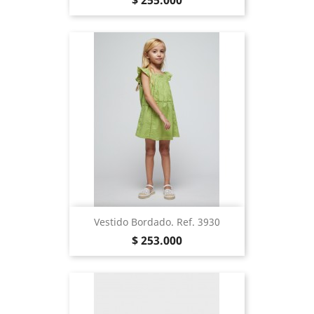
$ 255.000
Vestido Bordado. Ref. 3930
Precio
$ 253.000