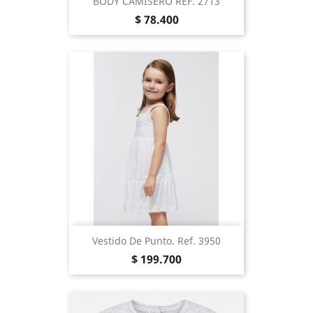
BODY CAMISERO REF. 2713
Precio
$ 78.400
Vestido De Punto. Ref. 3950
Precio
$ 199.700