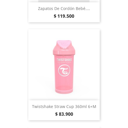
Zapatos De Cordón Bebé....
Precio
$ 119.500
Twistshake Straw Cup 360ml 6+m
Precio
$ 83.900