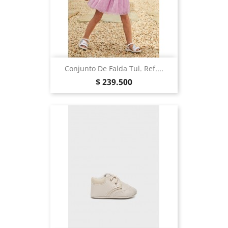
Conjunto De Falda Tul. Ref....
Precio
$ 239.500