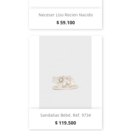
Neceser Liso Recien Nacido
Precio
$ 59.100
Sandalias Bebé. Ref. 9734
Precio
$ 119.500