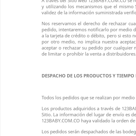
A través del Sitio web 123BABY.COM.CO se real
y utilizando los mecanismos que el mismo S
validez de la información suministrada verif
Nos reservamos el derecho de rechazar cualq
pedido, intentaremos notificarlo por medio 
a la tarjeta de crédito o débito, pero si est
por otro medio, no implica nuestra acepta
aceptar o rechazar su pedido por cualquier
de limitar o prohibir la venta a distribuidores
DESPACHO DE LOS PRODUCTOS Y TIEMPO
Todos los pedidos que se realizan por medio de
Los productos adquiridos a través de 123
Sitio. La información del lugar de envío es 
123BABY.COM.CO haya validado la orden de co
Los pedidos serán despachados de las bodeg