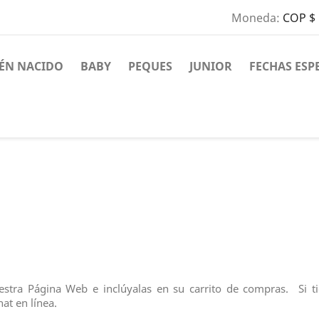
Moneda:
COP $
IÉN NACIDO
BABY
PEQUES
JUNIOR
FECHAS ESP
estra Página Web e inclúyalas en su carrito de compras.
Si t
at en línea.