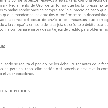
 el Sitio, los aspectos relativos a éstas, tales como la fecha d
tura y Reglamento de Uso, de tal forma que las Empresas no te
eterminadas condiciones de compra según el medio de pago que se
sta que le mandemos los artículos o confirmemos la disponibilid
viado, además del costo de envío o los impuestos que corre
do a la compañía emisora de la tarjeta de crédito o débito cuando
con la compañía emisora de su tarjeta de crédito para obtener m
LES
uando se realiza el pedido. Se los debe utilizar antes de la fe
o de pérdida, robo, eliminación o si cancela o devuelve la co
á el valor excedente.
IÓN DE PEDIDOS