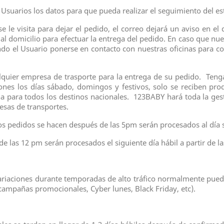
uarios los datos para que pueda realizar el seguimiento del est
 le visita para dejar el pedido, el correo dejará un aviso en el q
 al domicilio para efectuar la entrega del pedido. En caso que n
o el Usuario ponerse en contacto con nuestras oficinas para co
alquier empresa de trasporte para la entrega de su pedido. Tenga
iones los días sábado, domingos y festivos, solo se reciben pr
 para todos los destinos nacionales. 123BABY hará toda la gest
esas de transportes.
los pedidos se hacen después de las 5pm serán procesados al día s
e las 12 pm serán procesados el siguiente día hábil a partir de l
riaciones durante temporadas de alto tráfico normalmente puede
campañas promocionales, Cyber lunes, Black Friday, etc).