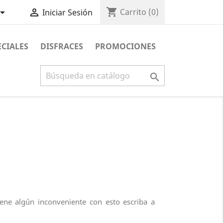
shopping_cart


Carrito
(0)
Iniciar Sesión
ECIALES
DISFRACES
PROMOCIONES

iene algún inconveniente con esto escriba a