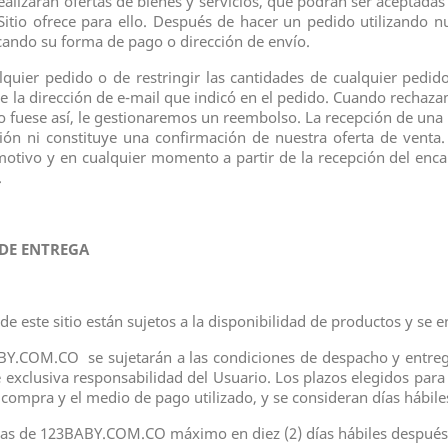
izarán ofertas de bienes y servicios, que podrán ser aceptadas a
itio ofrece para ello. Después de hacer un pedido utilizando
icando su forma de pago o dirección de envío.
uier pedido o de restringir las cantidades de cualquier pedido
de la dirección de e-mail que indicó en el pedido. Cuando rechaz
o no fuese así, le gestionaremos un reembolso. La recepción de una
ción ni constituye una confirmación de nuestra oferta de vent
 motivo y en cualquier momento a partir de la recepción del en
.
 DE ENTREGA
 este sitio están sujetos a la disponibilidad de productos y se en
BABY.COM.CO
se sujetarán a las condiciones de despacho y entreg
de exclusiva responsabilidad del Usuario. Los plazos elegidos par
mpra y el medio de pago utilizado, y se consideran días hábiles
as de 123BABY.COM.CO máximo en diez (2) días hábiles después d