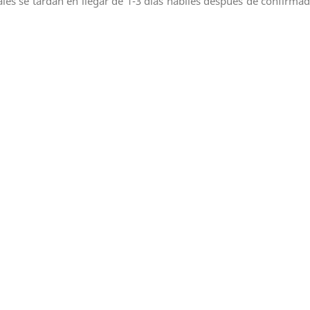
ales se tardan en llegar de 1-3 días hábiles después de confirmad