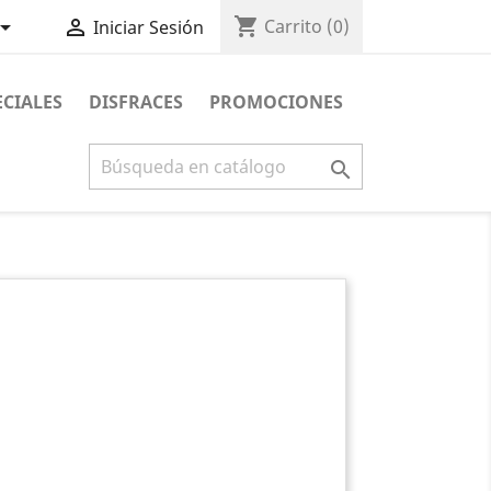
shopping_cart


Carrito
(0)
Iniciar Sesión
ECIALES
DISFRACES
PROMOCIONES
