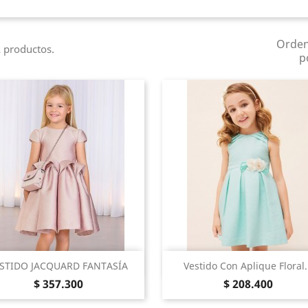
Orde
 productos.
p
Vista Rápida
Vista Rápida


STIDO JACQUARD FANTASÍA
Vestido Con Aplique Floral.
Precio
Precio
Rosa
Menta
$ 357.300
$ 208.400