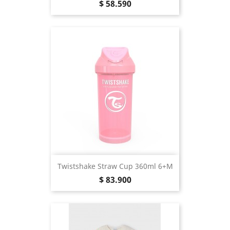
Precio
$ 58.590
Twistshake Straw Cup 360ml 6+m
Precio
$ 83.900