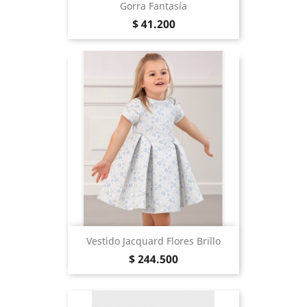
Gorra Fantasía
Precio
$ 41.200
Vestido Jacquard Flores Brillo
Precio
$ 244.500