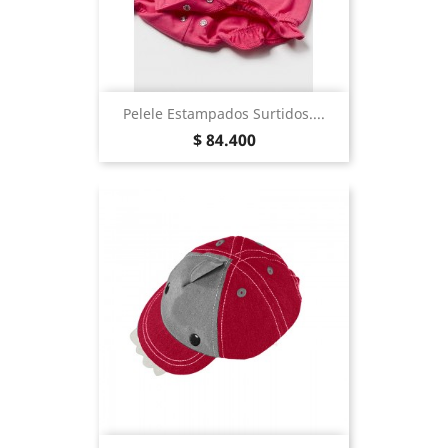
Pelele Estampados Surtidos....
Precio
$ 84.400