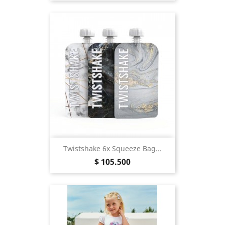
Twistshake 6x Squeeze Bag...
Precio
$ 105.500