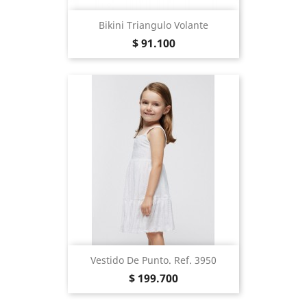
Bikini Triangulo Volante
Precio
$ 91.100
Vestido De Punto. Ref. 3950
Precio
$ 199.700