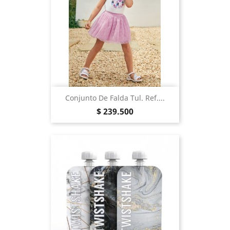
Conjunto De Falda Tul. Ref....
Precio
$ 239.500