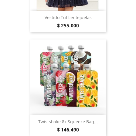
Vestido Tul Lentejuelas
Precio
$ 255.000
Twistshake 8x Squeeze Bag...
Precio
$ 146.490