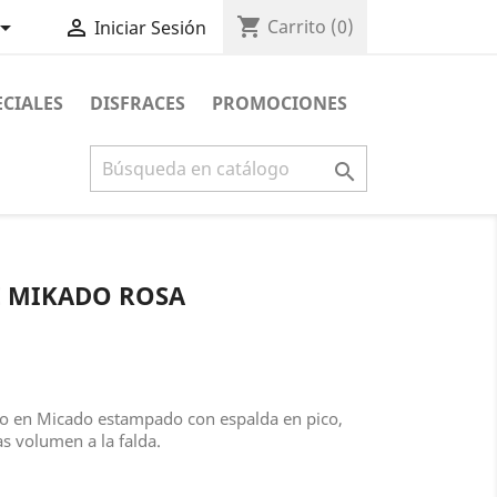
shopping_cart


Carrito
(0)
Iniciar Sesión
ECIALES
DISFRACES
PROMOCIONES

E MIKADO ROSA
do en Micado estampado con espalda en pico,
as volumen a la falda.