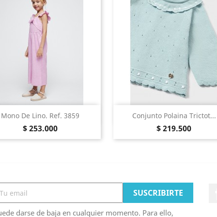
Vista Rápida
Vista Rápida


Mono De Lino. Ref. 3859
Conjunto Polaina Trictot...
Precio
Precio
Rosa
Kiwi
Rosa
Aqua
$ 253.000
$ 219.500
ede darse de baja en cualquier momento. Para ello,