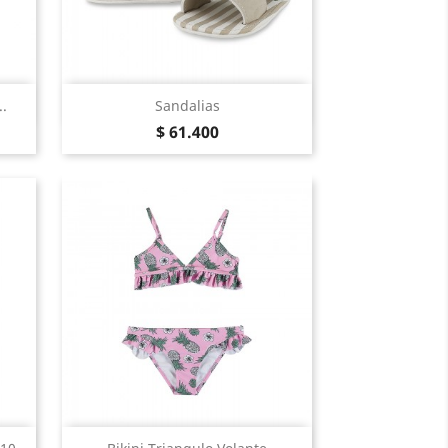
Vista Rápida

.
Sandalias
Precio
Nature
$ 61.400
Vista Rápida