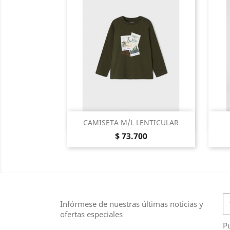
Vista Rápida

CAMISETA M/L LENTICULAR
Precio
Verde
$ 73.700
Caza
Infórmese de nuestras últimas noticias y
ofertas especiales
Pu