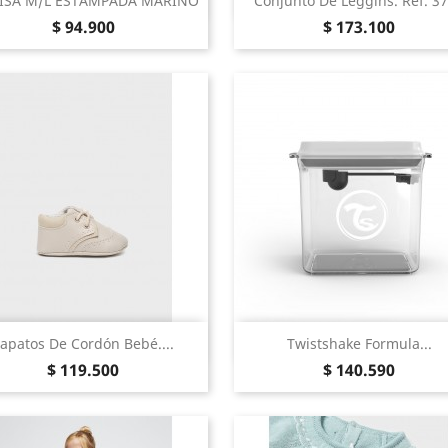


ISA M/L ESTAMPADA MARINO
Conjunto De Leggins. Ref. 3
Precio
Precio
Marino
Rojo
$ 94.900
$ 173.100
Vista Rápida
Vista Rápida


apatos De Cordón Bebé....
Twistshake Formula...
Precio
Precio
Beige
Blanco
Negro
Azul
Rosa
$ 119.500
$ 140.590