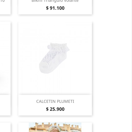

710
Bikini Triangulo Volante
Precio
Camelia
$ 91.100
Vista Rápida

CALCETIN PLUMETI
Precio
Crudo
$ 25.900