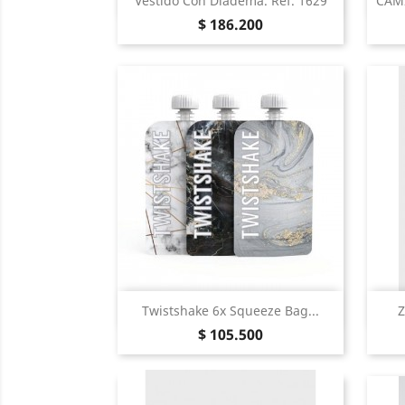

Vestido Con Diadema. Ref. 1629
CAM
Precio
Blanco
Rosa
$ 186.200
Vista Rápida

Twistshake 6x Squeeze Bag...
Z
Precio
$ 105.500