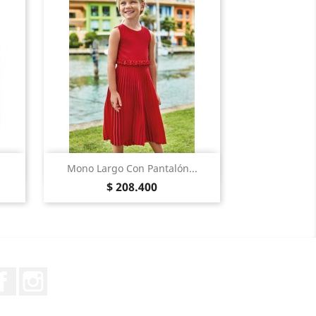
Vista Rápida

Mono Largo Con Pantalón...
Precio
Rojo
Menta
$ 208.400
Facebook
Instagram