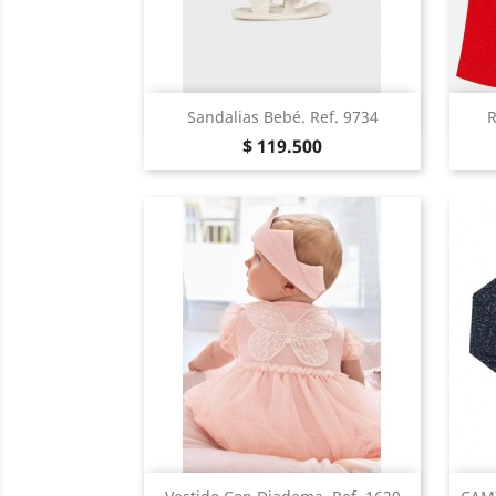
Vista Rápida

Sandalias Bebé. Ref. 9734
Precio
Azul
Crema
$ 119.500
Vista Rápida