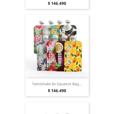
Precio
$ 146.490
Twistshake 8x Squeeze Bag...
Precio
$ 146.490