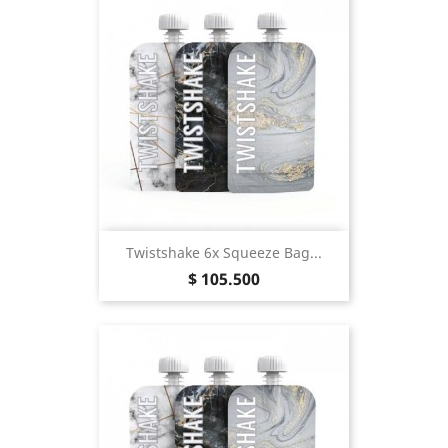
Twistshake 6x Squeeze Bag...
Precio
$ 105.500