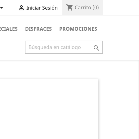
shopping_cart


Carrito
(0)
Iniciar Sesión
ECIALES
DISFRACES
PROMOCIONES
