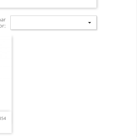
nar

or:
854