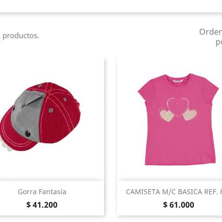
Orde
 productos.
p
Vista Rápida
Vista Rápida


Gorra Fantasía
CAMISETA M/C BASICA REF. 
Precio
Precio
Tomate
Mermelada
$ 41.200
$ 61.000