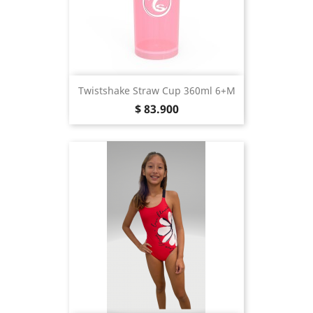
Twistshake Straw Cup 360ml 6+m
Precio
$ 83.900