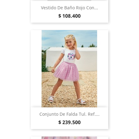
Vestido De Baño Rojo Con...
Precio
$ 108.400
Conjunto De Falda Tul. Ref....
Precio
$ 239.500