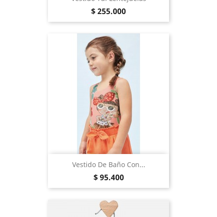
Precio
$ 255.000
Vestido De Baño Con...
Precio
$ 95.400