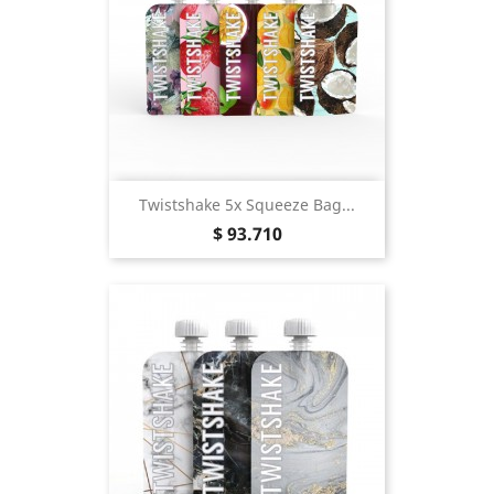
Twistshake 5x Squeeze Bag...
Precio
$ 93.710