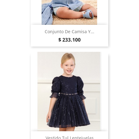
Conjunto De Camisa Y...
Precio
$ 233.100
Vestido Tul Lentejuelas