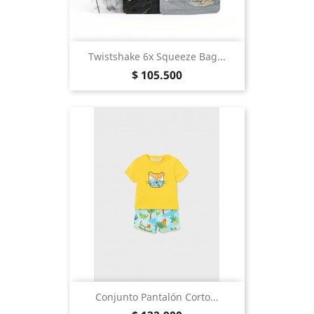
Twistshake 6x Squeeze Bag...
Precio
$ 105.500
Conjunto Pantalón Corto...