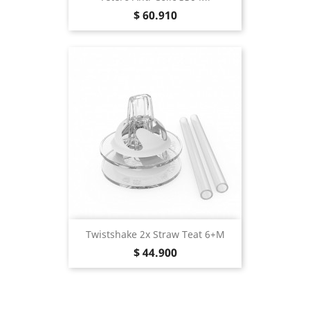
Precio
$ 60.910
Twistshake 2x Straw Teat 6+m
Precio
$ 44.900