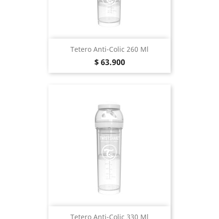
Tetero Anti-Colic 260 Ml
Precio
$ 63.900
Tetero Anti-Colic 330 Ml