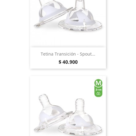
Tetina Transición - Spout...
Precio
$ 40.900