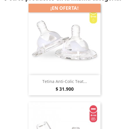
¡EN OFERTA!
Tetina Anti-Colic Teat...
Precio
$ 31.900