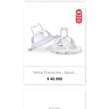
Tetina Transición - Spout...
Precio
$ 40.900