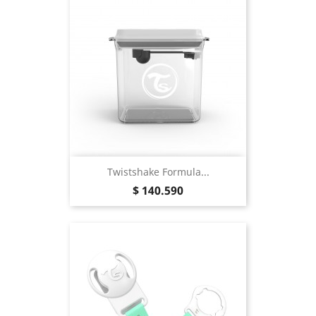
Twistshake Formula...
Precio
$ 140.590