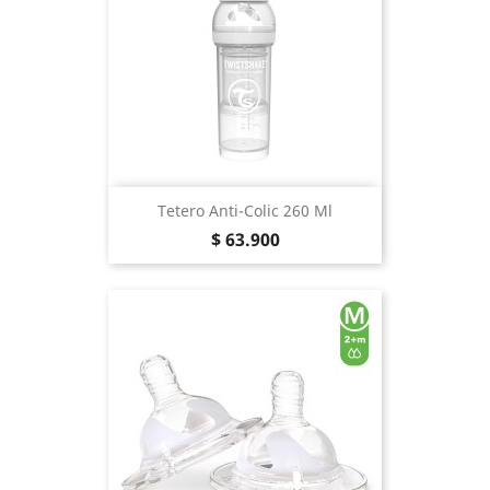
Tetero Anti-Colic 260 Ml
Precio
$ 63.900