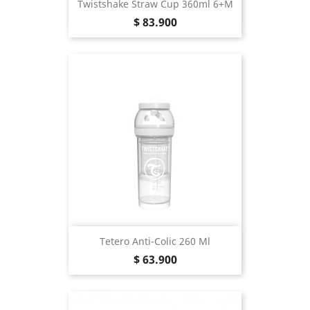
Twistshake Straw Cup 360ml 6+m
Precio
$ 83.900
Tetero Anti-Colic 260 Ml
Precio
$ 63.900