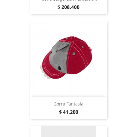
Precio
$ 208.400
Gorra Fantasía
Precio
$ 41.200