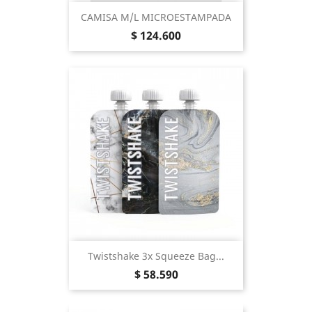
CAMISA M/L MICROESTAMPADA
Precio
$ 124.600
Twistshake 3x Squeeze Bag...
Precio
$ 58.590