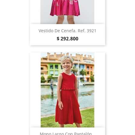
Vestido De Cenefa. Ref. 3921
Precio
$ 292.800
Mono Largo Con Pantalón...