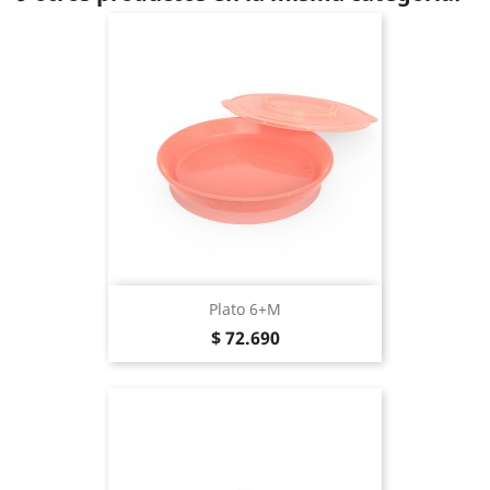
Plato 6+m
Precio
$ 72.690