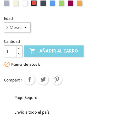
Gris
Beige
Blanco
Negro
Azul
Verde
Morado
Melocotón
Rojo
Edad
Cantidad

AÑADIR AL CARRO

Fuera de stock
Compartir
Pago Seguro
Envío a todo el país