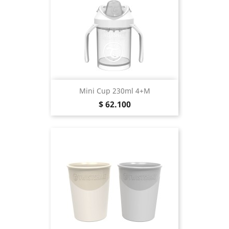
Mini Cup 230ml 4+m
Precio
$ 62.100