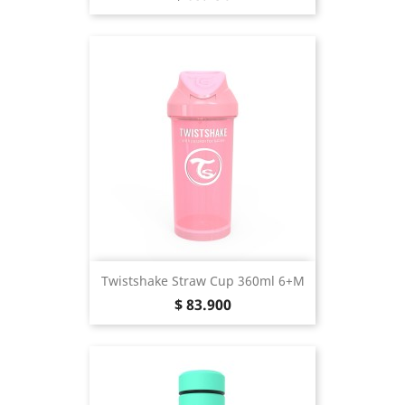
Twistshake Straw Cup 360ml 6+m
Precio
$ 83.900