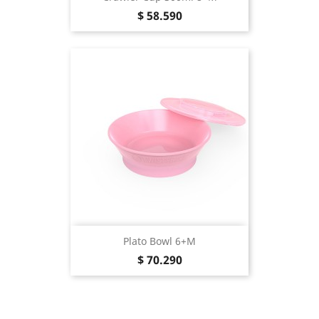
Precio
$ 58.590
Plato Bowl 6+m
Precio
$ 70.290