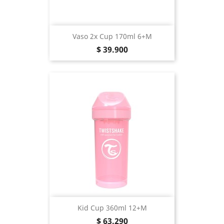
Vaso 2x Cup 170ml 6+m
Precio
$ 39.900
Kid Cup 360ml 12+m
Precio
$ 63.290