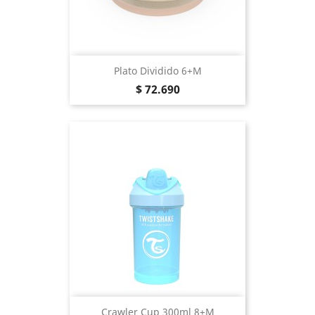
Plato Dividido 6+m
Precio
$ 72.690
Crawler Cup 300ml 8+m