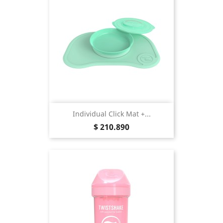
Individual Click Mat +...
Precio
$ 210.890