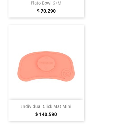
Plato Bowl 6+m
Precio
$ 70.290
Individual Click Mat Mini
Precio
$ 140.590