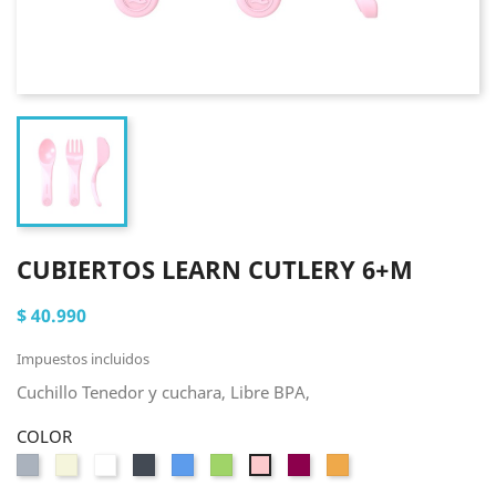
CUBIERTOS LEARN CUTLERY 6+M
$ 40.990
Impuestos incluidos
Cuchillo Tenedor y cuchara, Libre BPA,
COLOR
Gris
Beige
Blanco
Negro
Azul
Verde
Morado
Melocotón
Rosa