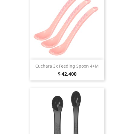
Cuchara 3x Feeding Spoon 4+m
Precio
$ 42.400